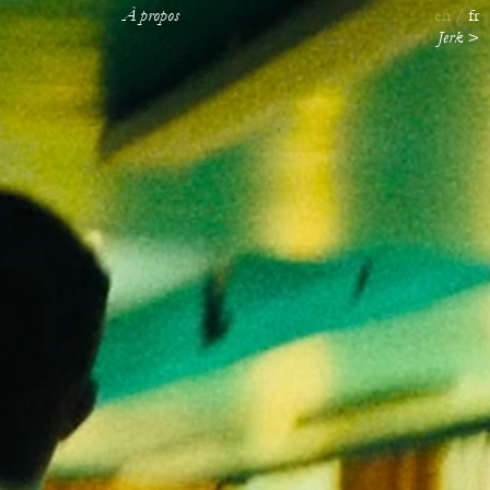
À propos
en
fr
Jerk >