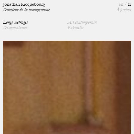
Jonathan Ricquebourg
en
fr
Directeur de la photographie
À propos
Longs métrages
Art contemporain
Documentaires
Publicités