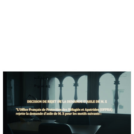
Jonathan Ricquebourg
en
fr
À propos
Documentaires
< Le point de rosée
Quand il a fallu partir >
LES PORTES D’ARCADIE
Réalisé par
Carole Grand
Produit par
Les films du Périscope
Sorti en
2016