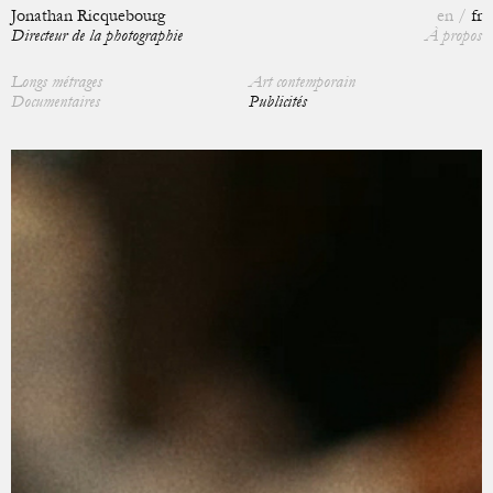
Jonathan Ricquebourg
en
fr
Directeur de la photographie
À propos
Longs métrages
Art contemporain
Documentaires
Publicités