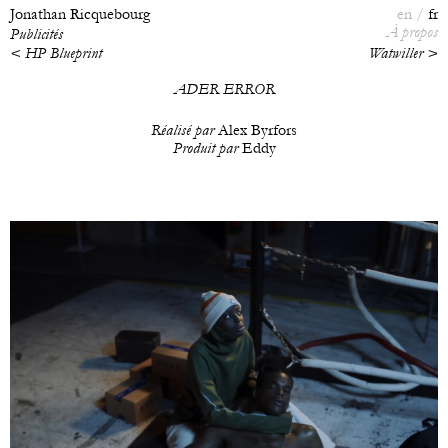
Jonathan Ricquebourg
en
fr
À propos
Publicités
< HP Blueprint
Watwiller >
ADER ERROR
Réalisé par
Alex Byrfors
Produit par
Eddy